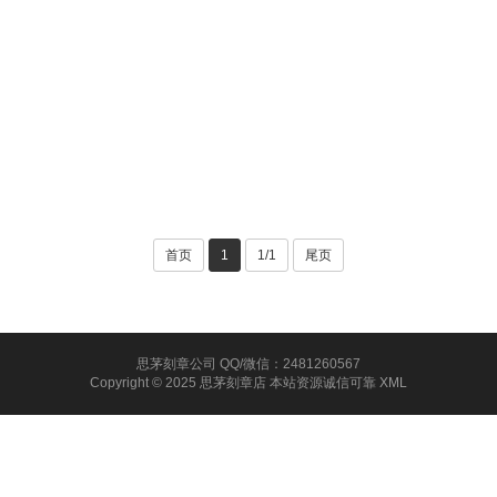
首页
1
1/1
尾页
思茅刻章公司 QQ/微信：2481260567
Copyright © 2025 思茅刻章店 本站资源诚信可靠
XML