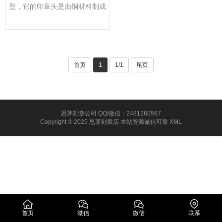
型，它的印章头是由铜材料制成
的。铜印章的制作工艺可以追···
首页
1
1/1
尾页
思茅刻章公司 QQ/微信：2481260567
Copyright © 2025 思茅刻章店 本站资源诚信可靠
XML
首页
微信
微信
联系