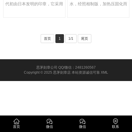
代初由日本发明的印章，它采用
水，经照相制版，加热压固化而
一种特殊的化学合成材料制···
成。
首页
1
1/1
尾页
思茅刻章公司 QQ/微信：2481260567
Copyright © 2025 思茅刻章店 本站资源诚信可靠
XML
首页
微信
微信
联系